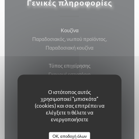
Γενικές πληροφορίες
Κουζίνα
Παραδοσιακός, νωπού προϊόντος,
Παραδοσιακή κουζίνα
Τύπος επιχείρησης
Γκουρμέ εστιατόριο
Ο ιστότοπος αυτός
Υπηρεσίες
χρησιμοποιεί "μπισκότα"
Βεράντα, Wi-fi, Κλιματισμός, ,
(cookies) και σας επιτρέπει να
Απενεργοποιημένη πρόσβαση
ελέγξετε τι θέλετε να
ενεργοποιήσετε
Μέθοδοι πληρωμής
OK, αποδοχή όλων
Ένωση Πληρωμή, Μετρητά, Visa, American