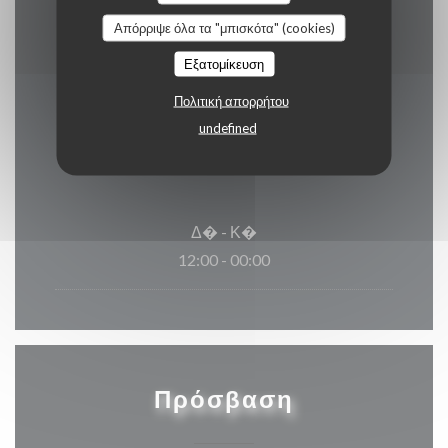
Express
Απόρριψε όλα τα "μπισκότα" (cookies)
Εξατομίκευση
Πολιτική απορρήτου
Ώρες λειτουργίας
undefined
Δ�
-
Κ�
12:00 - 00:00
Πρόσβαση