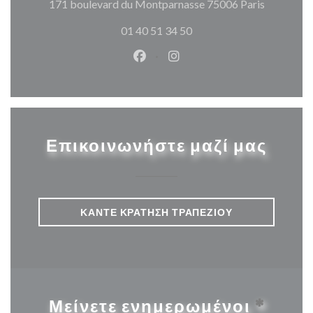
((ανοίγει
171 boulevard du Montparnasse 75006 Paris
01 40 51 34 50
Facebook ((ανοίγει σε νέο παρά
Instagram ((ανοίγει σε νέ
Επικοινωνήστε μαζί μας
ΚΆΝΤΕ ΚΡΆΤΗΣΗ ΤΡΑΠΕΖΙΟΎ
Μείνετε ενημερωμένοι
*