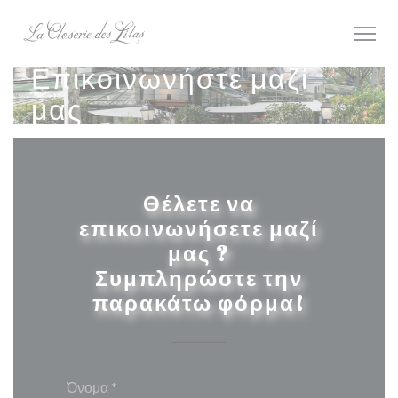
Πίνακας διαχείρισης "Μπισκότων" (Cookies)
Επικοινωνήστε μαζί
μας
Θέλετε να
επικοινωνήσετε μαζί
μας ?
Συμπληρώστε την
παρακάτω φόρμα!