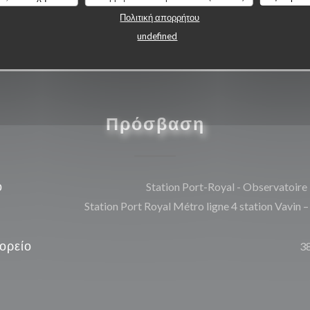
Πολιτική απορρήτου
undefined
Πρόσβαση
ό
Station Port-Royal - Observatoire
Station Port Royal Métro ligne 4 station Vavin –
ορείο
3