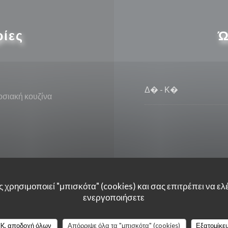
ρίες
Ώ
Δ�
-
Κ�
σιακή κουζίνα
οιημένη πρόσβαση
 χρησιμοποιεί "μπισκότα" (cookies) και σας επιτρέπει να ελέ
ενεργοποιήσετε
K, αποδοχή όλων
Απόρριψε όλα τα "μπισκότα" (cookies)
Εξατομίκε
can Express