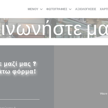
ΜΕΝΟΎ
ΦΩΤΟΓΡΑΦΊΕΣ
ΑΞΙΟΛΟΓΉΣΕΙΣ
ΧΆΡΤ
ινωνήστε μα
 μαζί μας ?
άτω φόρμα!
Waze 