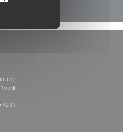
 RER B /
 Raspail
8-91-83