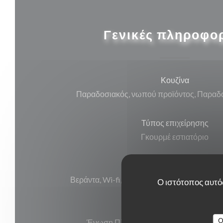
Γενικές πληροφο
Κουζίνα
Παραδοσιακός, νωπού προϊόντος, Παραδο
Τύπος επιχείρησης
Γκουρμέ εστιατόριο
Υπηρεσίες
Βεράντα, Wi-fi, Κλιματισμός, , Απενεργοπ
Ο ιστότοπος αυτός
Μέθοδοι πληρωμής
O
Ένωση Πληρωμή, Μετρητά, Visa, Ameri