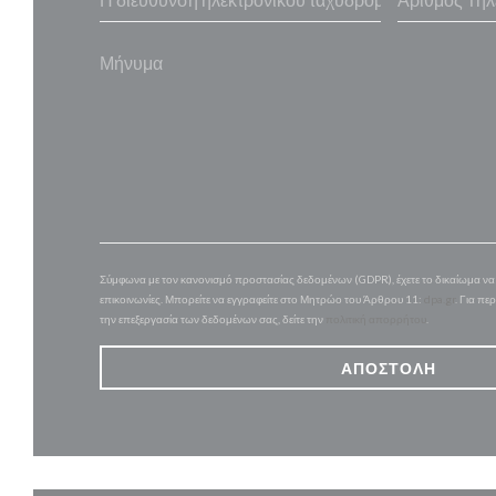
Σύμφωνα με τον κανονισμό προστασίας δεδομένων (GDPR), έχετε το δικαίωμα να α
επικοινωνίες. Μπορείτε να εγγραφείτε στο Μητρώο του Άρθρου 11:
dpa.gr
. Για πε
την επεξεργασία των δεδομένων σας, δείτε την
πολιτική απορρήτου
.