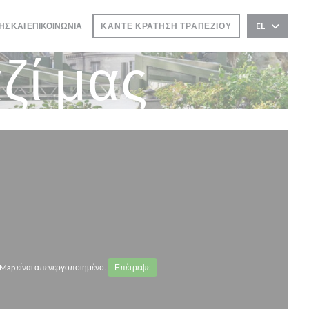
ΗΣ ΚΑΙ ΕΠΙΚΟΙΝΩΝΊΑ
ΚΆΝΤΕ ΚΡΆΤΗΣΗ ΤΡΑΠΕΖΙΟΎ
EL
ζί μας
Map είναι απενεργοποιημένο.
Επέτρεψε