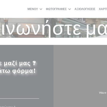
ΜΕΝΟΎ
ΦΩΤΟΓΡΑΦΊΕΣ
ΑΞΙΟΛΟΓΉΣΕΙΣ
ΧΆΡΤ
ινωνήστε μα
 μαζί μας ?
άτω φόρμα!
Waze 