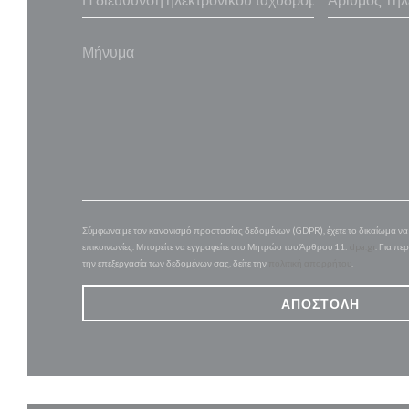
Σύμφωνα με τον κανονισμό προστασίας δεδομένων (GDPR), έχετε το δικαίωμα να α
επικοινωνίες. Μπορείτε να εγγραφείτε στο Μητρώο του Άρθρου 11:
dpa.gr
. Για πε
την επεξεργασία των δεδομένων σας, δείτε την
πολιτική απορρήτου
.