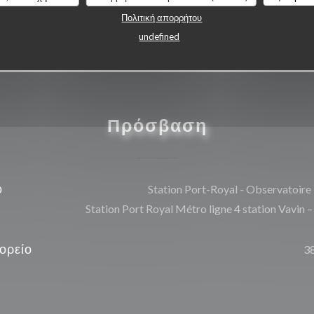
Πολιτική απορρήτου
undefined
Πρόσβαση
ό
Station Port-Royal - Observatoire
Station Port Royal Métro ligne 4 station Vavin –
ορείο
3