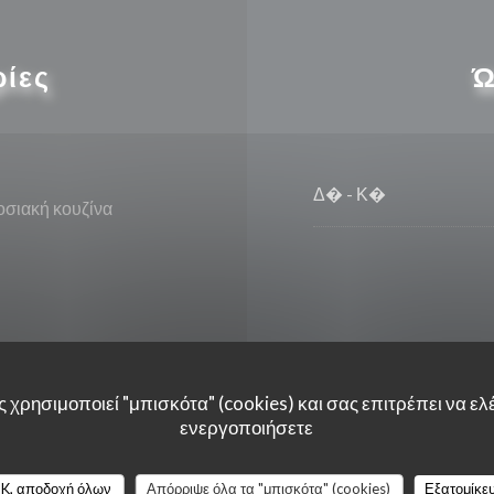
ρίες
Ώ
Δ�
-
Κ�
σιακή κουζίνα
οιημένη πρόσβαση
 χρησιμοποιεί "μπισκότα" (cookies) και σας επιτρέπει να ελέ
ενεργοποιήσετε
K, αποδοχή όλων
Απόρριψε όλα τα "μπισκότα" (cookies)
Εξατομίκε
can Express