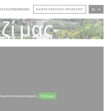
ΗΣ ΚΑΙ ΕΠΙΚΟΙΝΩΝΊΑ
ΚΆΝΤΕ ΚΡΆΤΗΣΗ ΤΡΑΠΕΖΙΟΎ
EL
ζί μας
Map είναι απενεργοποιημένο.
Επέτρεψε