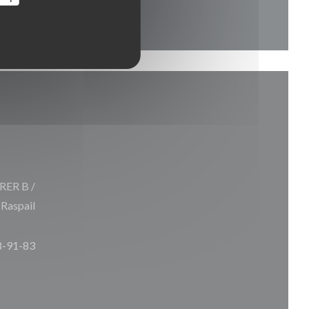
 RER B /
 Raspail
8-91-83