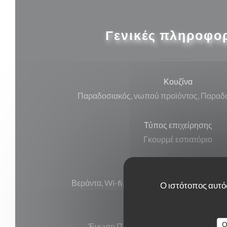
Γενικές πληροφο
Κουζίνα
Παραδοσιακός, νωπού προϊόντος, Παραδο
Τύπος επιχείρησης
Γκουρμέ εστιατόριο
Υπηρεσίες
Βεράντα, Wi-fi, Κλιματισμός, , Απενεργοπ
Ο ιστότοπος αυτός
Μέθοδοι πληρωμής
O
Ένωση Πληρωμή, Μετρητά, Visa, Ameri