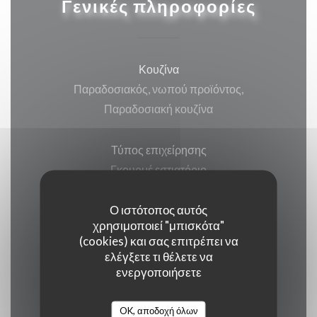
Γενικές πληροφορίες
Κουζίνα
Παραδοσιακός, νωπού προϊόντος,
Παραδοσιακή κουζίνα
Τύπος επιχείρησης
Γκουρμέ εστιατόριο
Ο ιστότοπος αυτός
Υπηρεσίες
χρησιμοποιεί "μπισκότα"
Βεράντα, Wi-fi, Κλιματισμός, ,
(cookies) και σας επιτρέπει να
Απενεργοποιημένη πρόσβαση
ελέγξετε τι θέλετε να
ενεργοποιήσετε
Μέθοδοι πληρωμής
OK, αποδοχή όλων
Ένωση Πληρωμή, Μετρητά, Visa, American