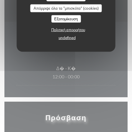
Express
Απόρριψε όλα τα "μπισκότα" (cookies)
Εξατομίκευση
Πολιτική απορρήτου
Ώρες λειτουργίας
undefined
Δ�
-
Κ�
12:00 - 00:00
Πρόσβαση