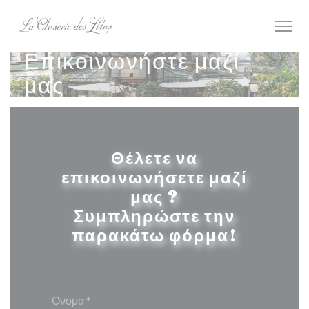
Πίνακας διαχείρισης "Μπισκότων" (Cookies)
Επικοινωνήστε μαζί
μας
Θέλετε να
επικοινωνήσετε μαζί
μας ?
Συμπληρώστε την
παρακάτω φόρμα!