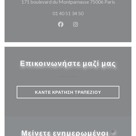
((ανοίγει
171 boulevard du Montparnasse 75006 Paris
01 40 51 34 50
Facebook ((ανοίγει σε νέο παρά
Instagram ((ανοίγει σε νέ
Επικοινωνήστε μαζί μας
ΚΆΝΤΕ ΚΡΆΤΗΣΗ ΤΡΑΠΕΖΙΟΎ
Μείνετε ενημερωμένοι
*