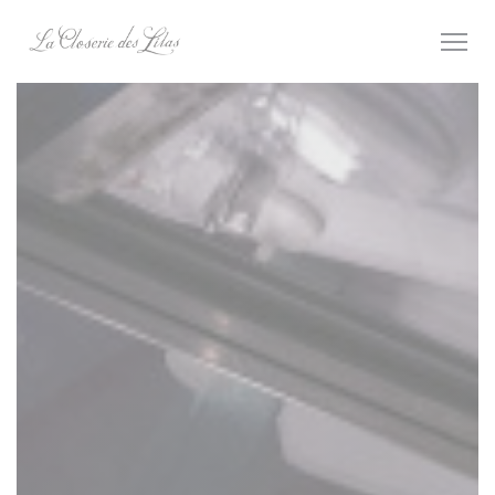
Πίνακας διαχείρισης "Μπισκότων" (Cookies)