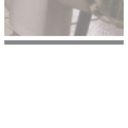
La Closerie des Lilas
Hemingway Bar
Η ιστορική καρδιά της La Closerie des Lilas, η
οποία στεγάζει τη μνήμη των επιφανών
καλλιτεχνών από το Verlaine στο Hemingway,
από το Picasso έως το Gide, εξακολουθεί να