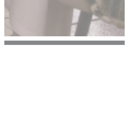
La Closerie des Lilas
Hemingway Bar
Η ιστορική καρδιά της La Closerie des Lilas, η
οποία στεγάζει τη μνήμη των επιφανών
καλλιτεχνών από το Verlaine στο Hemingway,
από το Picasso έως το Gide, εξακολουθεί να