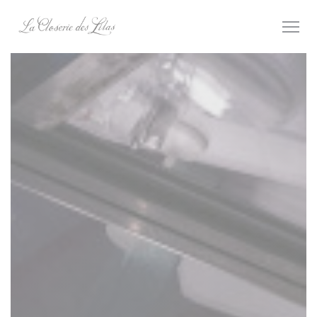
Πίνακας διαχείρισης "Μπισκότων" (Cookies)