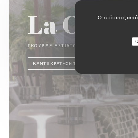
La Closer
Ο ιστότοπος αυτός
O
ΓΚΟΥΡΜΈ ΕΣΤΙΑΤΌΡΙΟ
|
PARIS
ΚΆΝΤΕ ΚΡΆΤΗΣΗ ΤΡΑΠΕΖΙΟΎ