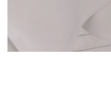
La Closerie des L
Hemingway Bar