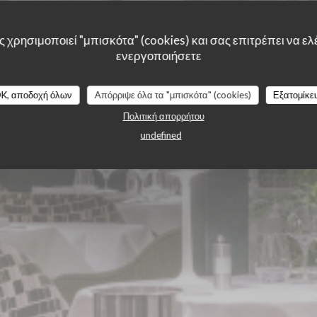
ie des Lilas
 χρησιμοποιεί "μπισκότα" (cookies) και σας επιτρέπει να ελέ
ενεργοποιήσετε
K, αποδοχή όλων
Απόρριψε όλα τα "μπισκότα" (cookies)
Εξατομίκε
Πολιτική απορρήτου
undefined