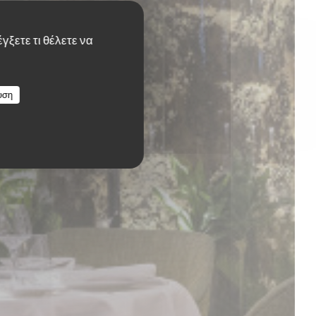
γξετε τι θέλετε να
υση