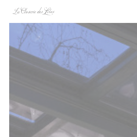
Πίνακας διαχείρισης "Μπισκότων" (Cookies)