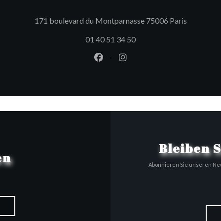
((öffnet e
171 boulevard du Montparnasse 75006 Paris
01 40 51 34 50
Facebook ((öffnet ein neues Fen
Instagram ((öffnet ein ne
Bleiben 
en
Abonnieren Sie unseren New