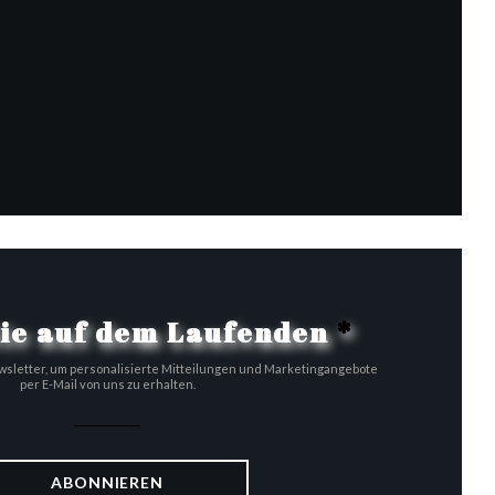
in neues Fenster))
ster))
ues Fenster))
Sie auf dem Laufenden
*
sletter, um personalisierte Mitteilungen und Marketingangebote
per E-Mail von uns zu erhalten.
ABONNIEREN