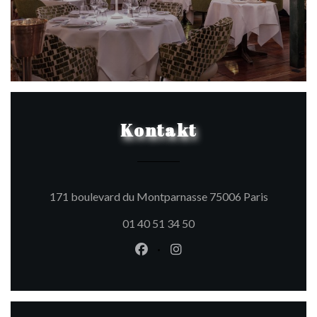
Kontakt
((öffnet e
171 boulevard du Montparnasse 75006 Paris
01 40 51 34 50
Facebook ((öffnet ein neues Fen
Instagram ((öffnet ein ne