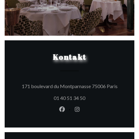
Kontakt
((öffnet e
171 boulevard du Montparnasse 75006 Paris
01 40 51 34 50
Facebook ((öffnet ein neues Fen
Instagram ((öffnet ein ne