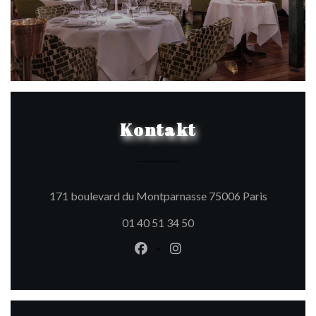
Kontakt
((öffnet e
171 boulevard du Montparnasse 75006 Paris
01 40 51 34 50
Facebook ((öffnet ein neues Fen
Instagram ((öffnet ein ne