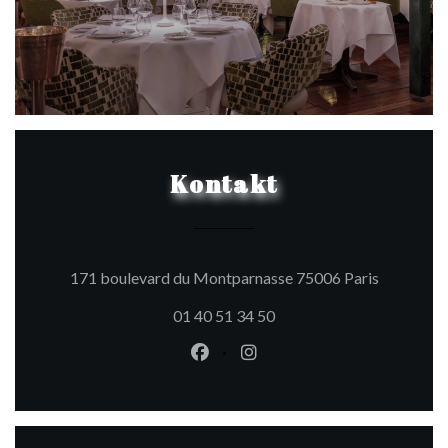
Kontakt
((öffnet e
171 boulevard du Montparnasse 75006 Paris
01 40 51 34 50
Facebook ((öffnet ein neues Fen
Instagram ((öffnet ein ne