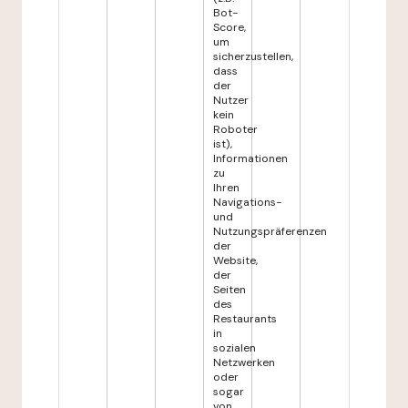
Bot-
Score,
um
sicherzustellen,
dass
der
Nutzer
kein
Roboter
ist),
Informationen
zu
Ihren
Navigations-
und
Nutzungspräferenzen
der
Website,
der
Seiten
des
Restaurants
in
sozialen
Netzwerken
oder
sogar
von