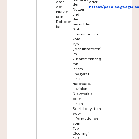
dass
oder
der
der
https://policies.google.
Nutzer
Nutzer
und
kein
die
Roboter
besuchten
ist.
Seiten,
Informationen
vom
Typ
„Identifikatoren"
im
Zusammenhang
mit
Ihrem
Endgerät,
Ihrer
Hardware,
sozialen
Netzwerken
oder
Ihrem
Betriebssystem,
oder
Informationen
vom
Typ
„Scoring"
(z.B.