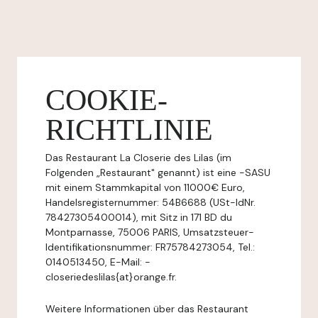
COOKIE-
RICHTLINIE
Das Restaurant La Closerie des Lilas (im
Folgenden „Restaurant" genannt) ist eine -SASU
mit einem Stammkapital von 11000€ Euro,
Handelsregisternummer: 54B6688 (USt-IdNr.
78427305400014), mit Sitz in 171 BD du
Montparnasse, 75006 PARIS, Umsatzsteuer-
Identifikationsnummer: FR75784273054, Tel.:
0140513450, E-Mail: -
closeriedeslilas{at}orange.fr.
Weitere Informationen über das Restaurant