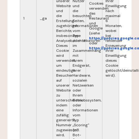
unserer
Nutzer
Ihrer
Cookies
Website
und
Einwilligung
verwenden:
und
die
nach
das
die
besuchten
maximal
1
_ga
Restaurant
Erstellung
Seiten,
6
und
zugehöriger
Informationen
Monaten,
Google
Berichte,
vom
wobei
(siehe
insbesondere
Typ
bei
https://policies.google.
Analyseberichte.
„Identifikatoren"
fehlender
oder
Dieses
im
Erneuerung
https://policies.google.
Cookie
Zusammenhang
Ihrer
wird
mit
Einwilligung
verwendet,
Ihrem
dieses
um
Endgerät,
Cookie
eindeutige
Ihrer
gelöscht/deinstalli
Besucher
Hardware,
wird).
auf
sozialen
unserer
Netzwerken
Website
oder
zu
Ihrem
unterscheiden,
Betriebssystem,
indem
oder
eine
Informationen
zufällig
vom
generierte
Typ
Nummer
„Scoring"
zugewiesen
(z.B.
wird,
Bot-