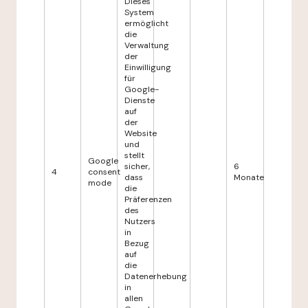
Dieses
System
ermöglicht
die
Verwaltung
der
Einwilligung
für
Google-
Dienste
auf
der
Website
und
stellt
Google
sicher,
6
4
consent
dass
Monate
mode
die
Präferenzen
des
Nutzers
in
Bezug
auf
die
Datenerhebung
in
allen