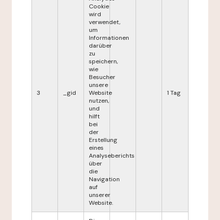
Cookie
wird
verwendet,
um
Informationen
darüber
zu
speichern,
wie
Besucher
unsere
3
_gid
Website
1 Tag
nutzen,
und
hilft
bei
der
Erstellung
eines
Analyseberichts
über
die
Navigation
auf
unserer
Website.