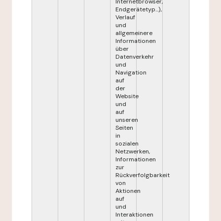
Internetbrowser,
Endgerätetyp...),
Verlauf
und
allgemeinere
Informationen
über
Datenverkehr
und
Navigation
auf
der
Website
und
auf
unseren
Seiten
in
sozialen
Netzwerken,
Informationen
zur
Rückverfolgbarkeit
von
Aktionen
auf
und
Interaktionen