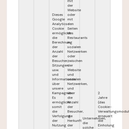
mit
der
Website
Dieses
oder
Google
mit
Analytics-
den
Cookie
Seiten
ermöglicht
des
die
Restaurants
Berechnung
in
der
sozialen
Anzahl
Netzwerken
der
oder
Besucher,
zwischen
Sitzungen
der
usw.
Website
und
und
Informationen
sozialen
über
Netzwerken,
unsere
und
Kampagnen.
über
2
Es
die
Jahre
ermöglicht
Anzahl
(das
somit
der
Cookie-
die
Besucher,
Verwaltungsmodul
Verfolgung
die
erneuert
Unternehmen,
der
Herkunft
die
die
Nutzung
der
Einholung
solche