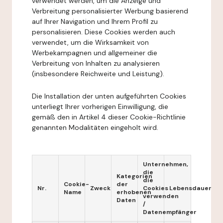
verwendet werden, um die Anzeige und
Verbreitung personalisierter Werbung basierend
auf Ihrer Navigation und Ihrem Profil zu
personalisieren. Diese Cookies werden auch
verwendet, um die Wirksamkeit von
Werbekampagnen und allgemeiner die
Verbreitung von Inhalten zu analysieren
(insbesondere Reichweite und Leistung).
Die Installation der unten aufgeführten Cookies
unterliegt Ihrer vorherigen Einwilligung, die
gemäß den in Artikel 4 dieser Cookie-Richtlinie
genannten Modalitäten eingeholt wird.
Unternehmen,
die
Kategorien
die
Cookie-
der
Nr.
Zweck
Cookies
Lebensdauer
Name
erhobenen
verwenden
Daten
/
Datenempfänger