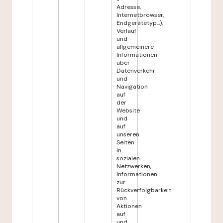
Adresse,
Internetbrowser,
Endgerätetyp...),
Verlauf
und
allgemeinere
Informationen
über
Datenverkehr
und
Navigation
auf
der
Website
und
auf
unseren
Seiten
in
sozialen
Netzwerken,
Informationen
zur
Rückverfolgbarkeit
von
Aktionen
auf
und