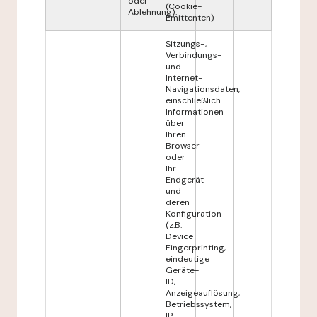
oder
(Cookie-
Ablehnung).
Emittenten)
Sitzungs-,
Verbindungs-
und
Internet-
Navigationsdaten,
einschließlich
Informationen
über
Ihren
Browser
oder
Ihr
Endgerät
und
deren
Konfiguration
(z.B.
Device
Fingerprinting,
eindeutige
Geräte-
ID,
Anzeigeauflösung,
Betriebssystem,
IP-