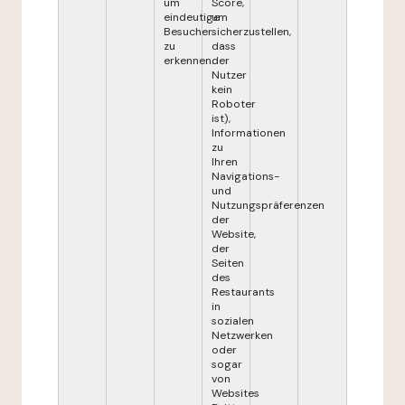
um
Score,
eindeutige
um
Besucher
sicherzustellen,
zu
dass
erkennen.
der
Nutzer
kein
Roboter
ist),
Informationen
zu
Ihren
Navigations-
und
Nutzungspräferenzen
der
Website,
der
Seiten
des
Restaurants
in
sozialen
Netzwerken
oder
sogar
von
Websites