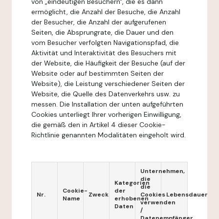
von „eindeutigen Besuchern", die es dann
ermöglicht, die Anzahl der Besuche, die Anzahl
der Besucher, die Anzahl der aufgerufenen
Seiten, die Absprungrate, die Dauer und den
vom Besucher verfolgten Navigationspfad, die
Aktivität und Interaktivität des Besuchers mit
der Website, die Häufigkeit der Besuche (auf der
Website oder auf bestimmten Seiten der
Website), die Leistung verschiedener Seiten der
Website, die Quelle des Datenverkehrs usw. zu
messen. Die Installation der unten aufgeführten
Cookies unterliegt Ihrer vorherigen Einwilligung,
die gemäß den in Artikel 4 dieser Cookie-
Richtlinie genannten Modalitäten eingeholt wird.
Unternehmen,
die
Kategorien
die
Cookie-
der
Nr.
Zweck
Cookies
Lebensdauer
Name
erhobenen
verwenden
Daten
/
Datenempfänger