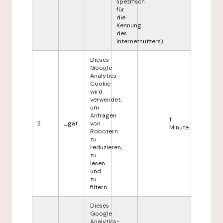
spezifisch
für
die
Kennung
des
Internetnutzers).
Dieses
Google
Analytics-
Cookie
wird
verwendet,
um
Anfragen
1
2
_gat
von
Minute
Robotern
zu
reduzieren,
zu
lesen
und
zu
filtern.
Dieses
Google
Analytics-