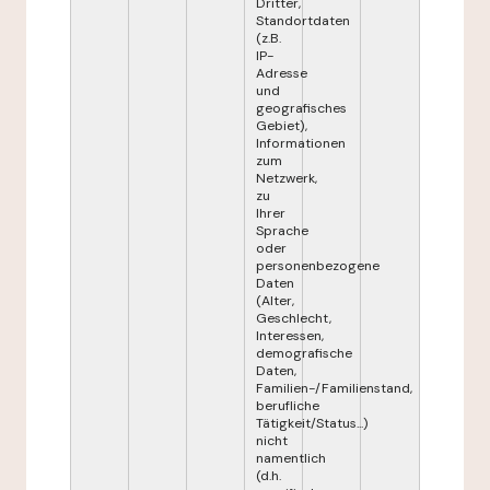
Dritter,
Standortdaten
(z.B.
IP-
Adresse
und
geografisches
Gebiet),
Informationen
zum
Netzwerk,
zu
Ihrer
Sprache
oder
personenbezogene
Daten
(Alter,
Geschlecht,
Interessen,
demografische
Daten,
Familien-/Familienstand,
berufliche
Tätigkeit/Status...)
nicht
namentlich
(d.h.