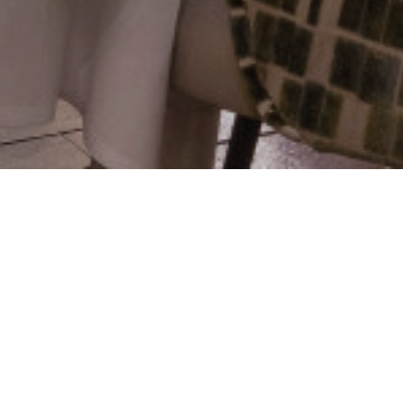
ilas
die Erinnerung berühmter