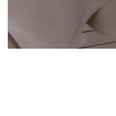
La Closerie des L
Die Hemingway Bar
Das historische Herz von La Closerie des Lilas, das 