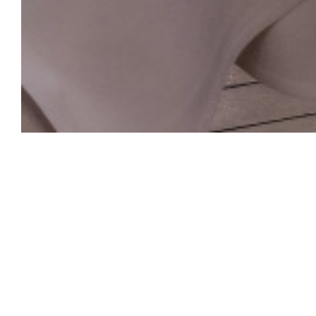
La Closerie des L
Die Hemingway Bar
Das historische Herz von La Closerie des Lilas, das 