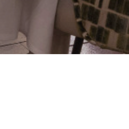
ilas
die Erinnerung berühmter