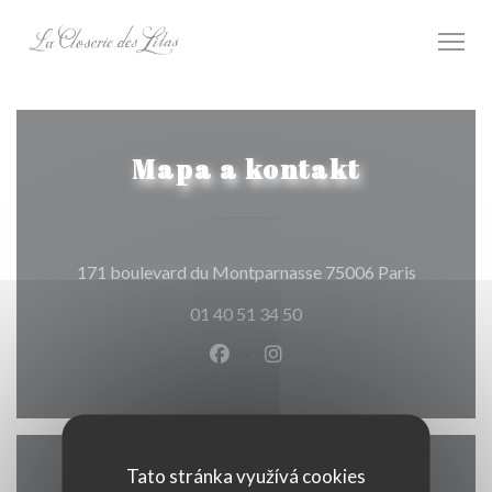
Panel pro správu cookies
Mapa a kontakt
((otevře s
171 boulevard du Montparnasse 75006 Paris
01 40 51 34 50
Facebook ((otevře se v novém o
Instagram ((otevře se v n
Tato stránka využívá cookies