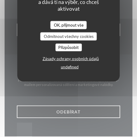
Kontaktujte nás
a dává ti na výběr, co chceš
aktivovat
OK, přijmout vše
REZERVOVAT STŮL
Odmítnout všechny cookies
Přizpůsobit
Zásady ochrany osobních údajů
undefined
Zůstaňte v obraze
*
Přihlaste se k odběru našeho newsletteru a dostávejte od nás e-
mailem personalizovaná sdělení a marketingové nabídky.
ODEBÍRAT