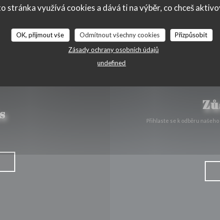
o stránka využívá cookies a dává ti na výběr, co chceš aktiv
Facebook ((otevře se v novém o
Instagram ((otevře se v n
OK, přijmout vše
Odmítnout všechny cookies
Přizpůsobit
Zásady ochrany osobních údajů
undefined
Zů
s
Přihlaste se k odběru našeho