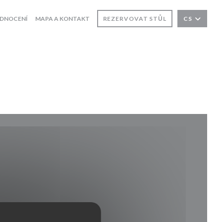
DNOCENÍ
MAPA A KONTAKT
REZERVOVAT STŮL
CS
e v novém okně))