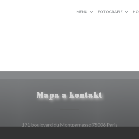
MENU
FOTOGRAFIE
HO
Mapa a kontakt
((otevře s
171 boulevard du Montparnasse 75006 Paris
01 40 51 34 50