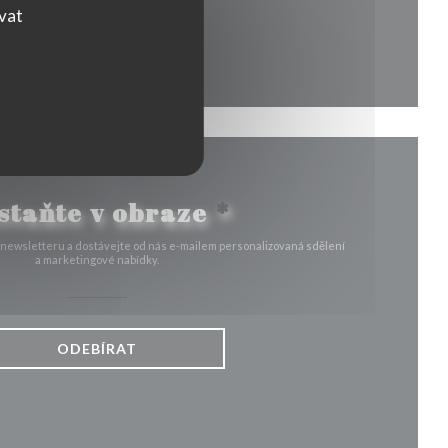
ovat
kně))
ovém okně))
staňte v obraze
*
 newsletteru a dostávejte od nás e-mailem personalizovaná sdělení
a marketingové nabídky.
ODEBÍRAT