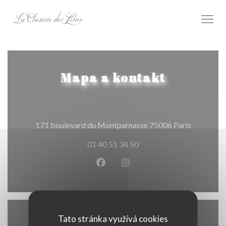
Panel pro správu cookies
Mapa a kontakt
((otevře s
171 boulevard du Montparnasse 75006 Paris
01 40 51 34 50
Facebook ((otevře se v novém o
Instagram ((otevře se v n
Tato stránka využívá cookies