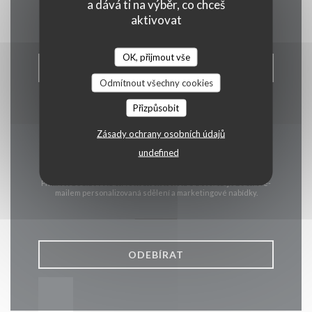
Kontaktujte nás
a dává ti na výběr, co chceš
aktivovat
OK, přijmout vše
REZERVOVAT STŮL
Odmítnout všechny cookies
Přizpůsobit
Zásady ochrany osobních údajů
undefined
Zůstaňte v obraze
*
Přihlaste se k odběru našeho newsletteru a dostávejte od nás e-
mailem personalizovaná sdělení a marketingové nabídky.
ODEBÍRAT