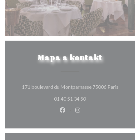
Mapa a kontakt
((otevře s
171 boulevard du Montparnasse 75006 Paris
01 40 51 34 50
Facebook ((otevře se v novém o
Instagram ((otevře se v n