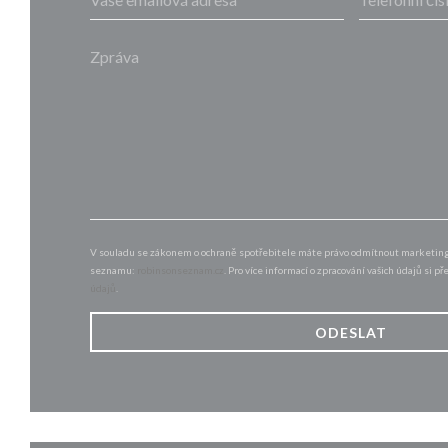
V souladu se zákonem o ochraně spotřebitele máte právo odmítnout marketingo
seznamu:
robinsonseznam.cz
. Pro více informací o zpracování vašich údajů si p
údajů
.