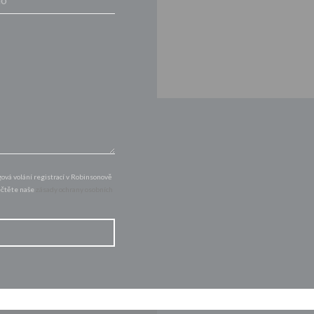
vá volání registrací v Robinsonově
řečtěte naše
zásady ochrany osobních