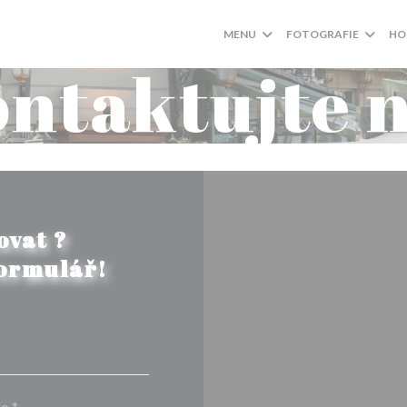
MENU
FOTOGRAFIE
HO
ntaktujte 
ovat ?
formulář!