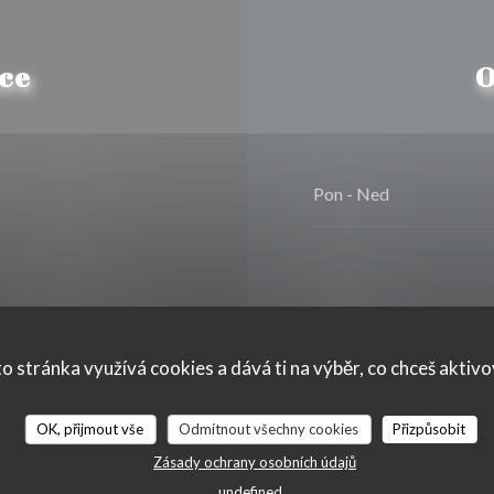
ce
O
Pon
-
Ned
o stránka využívá cookies a dává ti na výběr, co chceš aktiv
s
OK, přijmout vše
Odmítnout všechny cookies
Přizpůsobit
Zásady ochrany osobních údajů
undefined