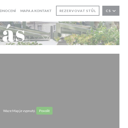
DNOCENÍ
MAPA A KONTAKT
REZERVOVAT STŮL
CS
nás
Waze Map je vypnutý.
Povolit