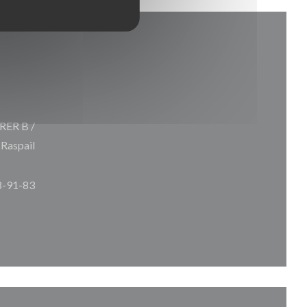
 RER B /
 Raspail
8-91-83