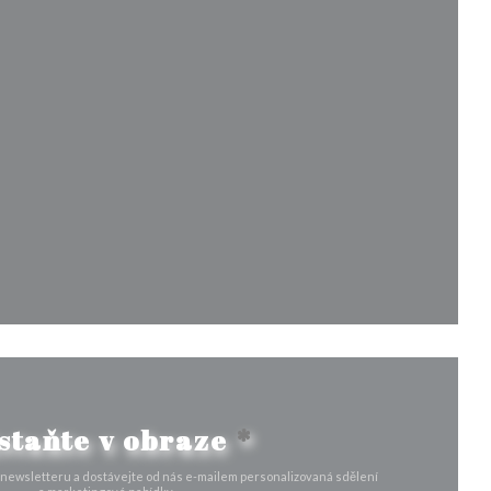
e v novém okně))
kně))
ovém okně))
staňte v obraze
*
 newsletteru a dostávejte od nás e-mailem personalizovaná sdělení