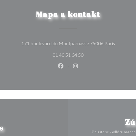
Mapa a kontakt
((otevře s
171 boulevard du Montparnasse 75006 Paris
01 40 51 34 50
Facebook ((otevře se v novém o
Instagram ((otevře se v n
Zů
s
Přihlaste se k odběru našeho