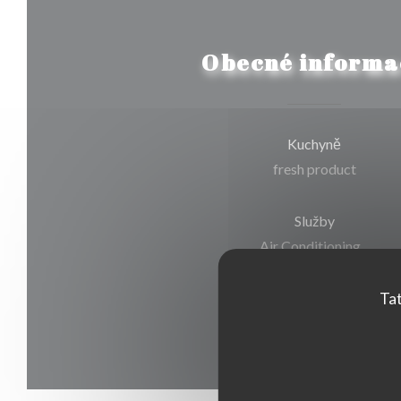
Obecné informa
Kuchyně
fresh product
Služby
Air Conditioning, ,
Platební metody
Tat
Cash, Visa, American Expres