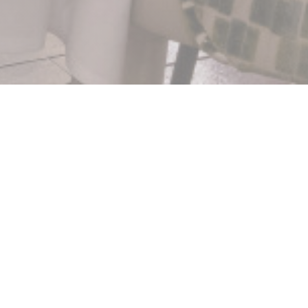
ilas
ává vzpomínku na slavné
o Gideho, stále bije
evte mnoho koktejlových