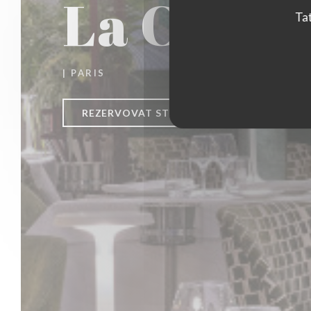
La Closer
Tat
|
PARIS
REZERVOVAT STŮL