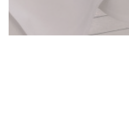
La Closerie des L
Hemingway Bar
Historické srdce La Closerie des Lilas, které uchov
umělce od Verlaine po Hemingwaye, od Picassa p
zvukem klavíru. Ať už jste sami nebo s přáteli, obj