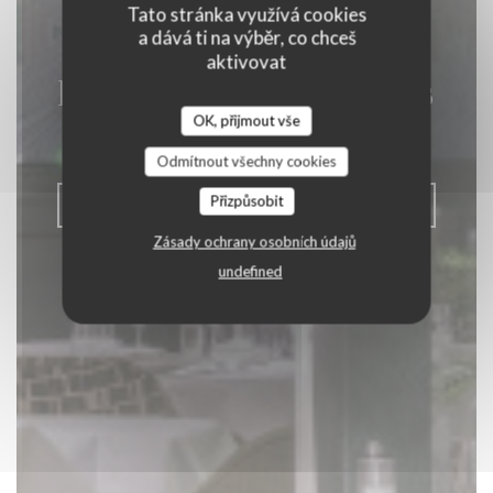
Tato stránka využívá cookies
a dává ti na výběr, co chceš
aktivovat
La Closerie des Lilas
OK, přijmout vše
|
PARIS
Odmítnout všechny cookies
Přizpůsobit
REZERVOVAT STŮL
Zásady ochrany osobních údajů
undefined