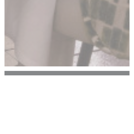
La Closerie des Lilas
Hemingway Bar
Historické srdce La Closerie des Lilas, které