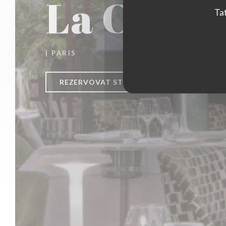
La Closer
Tat
|
PARIS
REZERVOVAT STŮL