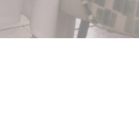
ilas
ává vzpomínku na slavné
o Gideho, stále bije
evte mnoho koktejlových