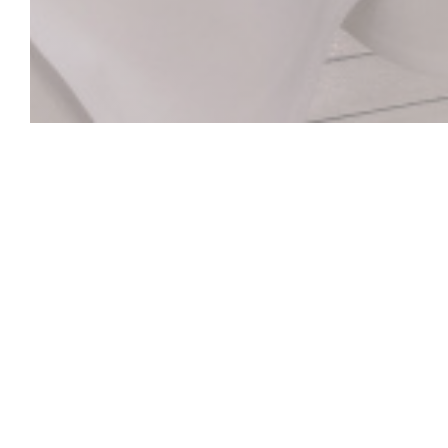
La Closerie des L
Hemingway Bar
Historické srdce La Closerie des Lilas, které uchov
umělce od Verlaine po Hemingwaye, od Picassa p
zvukem klavíru. Ať už jste sami nebo s přáteli, obj