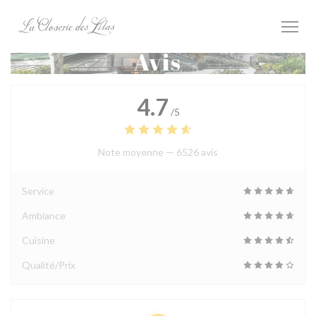
Personnalisation de vos choix en matière de cookies
Avis
4.7
/5
Note moyenne —
6526 avis
Service
Ambiance
Cuisine
Qualité/Prix