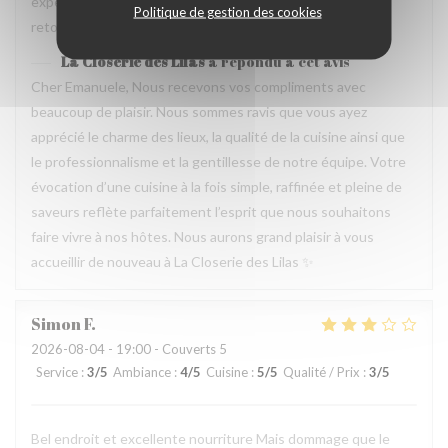
experience que merece de retourner plusieur fois. Je
Politique de gestion des cookies
retournerai
La Closerie des Lilas
a répondu à cet avis
Cher Emanuele, Nous recevons vos compliments avec
beaucoup de plaisir. Nous sommes ravis que vous ayez
apprécié le charme des lieux, la qualité de la cuisine ainsi que
le professionnalisme et la gentillesse de notre équipe. Votre
évocation d’une cuisine à la fois simple, raffinée et pleine de
saveurs reflète parfaitement l’esprit que nous souhaitons
faire vivre à nos hôtes. Nous aurons grand plaisir à vous
accueillir de nouveau à La Closerie des Lilas ✨
Simon
F
2026-08-04
- 19:00 - Couverts 5
Service
:
3
/5
Ambiance
:
4
/5
Cuisine
:
5
/5
Qualité / Prix
:
3
/5
Bel endroit et excellente nourriture Mais dommage que le