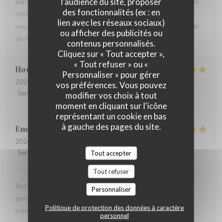
l'audience du site, proposer
par notre équipe ainsi que la qualité de la cuisine. Savoir que
des fonctionnalités (ex : en
cette expérience a contribué à la réussite de votre repas
lien avec les réseaux sociaux)
nous fait très plaisir. Nous serons heureux de vous accueillir
ou afficher des publicités ou
de nouveau à La Closerie des Lilas ✨
contenus personnalisés.
Cliquez sur « Tout accepter »,
« Tout refuser » ou «
Howard
P
Personnaliser » pour gérer
2026-07-31
- 20:15 - Couverts 4
vos préférences. Vous pouvez
Service
:
5
/5
Ambiance
:
5
/5
Cuisine
:
5
/5
Qualité / Prix
:
4
/5
modifier vos choix à tout
moment en cliquant sur l'icône
représentant un cookie en bas
à gauche des pages du site.
Emanuele
C
2026-07-31
- 20:30 - Couverts 2
Service
:
5
/5
Ambiance
:
5
Tout accepter
/5
Cuisine
:
5
/5
Qualité / Prix
:
4
/5
Tout refuser
Restaurant tres agreable, personnel avec expertise, tres
Personnaliser
gentil et amable avec esprit! Cuisine simple et raffiné au
Politique de protection des données à caractère
même temps, avec goût. Location charmante, pour un
personnel