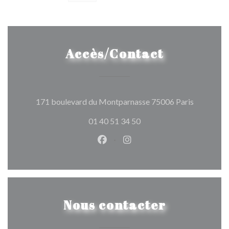
Accès/Contact
((ouvre un
171 boulevard du Montparnasse 75006 Paris
01 40 51 34 50
Facebook ((ouvre une nouvelle 
Instagram ((ouvre une nou
Nous contacter