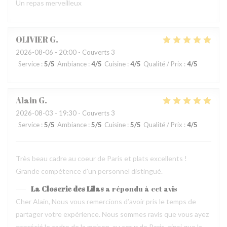
Un repas merveilleux
OLIVIER
G
2026-08-06
- 20:00 - Couverts 3
Service
:
5
/5
Ambiance
:
4
/5
Cuisine
:
4
/5
Qualité / Prix
:
4
/5
Alain
G
2026-08-03
- 19:30 - Couverts 3
Service
:
5
/5
Ambiance
:
5
/5
Cuisine
:
5
/5
Qualité / Prix
:
4
/5
Très beau cadre au coeur de Paris et plats excellents !
Grande compétence d'un personnel distingué.
La Closerie des Lilas
a répondu à cet avis
Cher Alain, Nous vous remercions d’avoir pris le temps de
partager votre expérience. Nous sommes ravis que vous ayez
apprécié le cadre de la maison, au cœur de Paris, ainsi que la