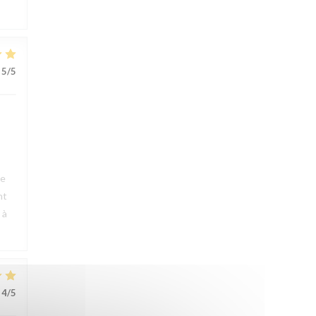
5
/5
ue
nt
 à
4
/5