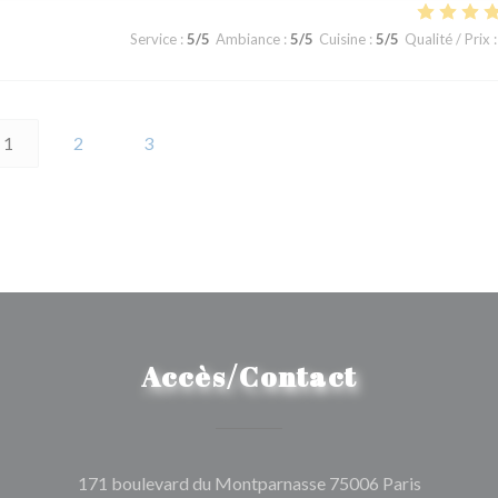
Service
:
5
/5
Ambiance
:
5
/5
Cuisine
:
5
/5
Qualité / Prix
:
1
2
3
Accès/Contact
((ouvre un
171 boulevard du Montparnasse 75006 Paris