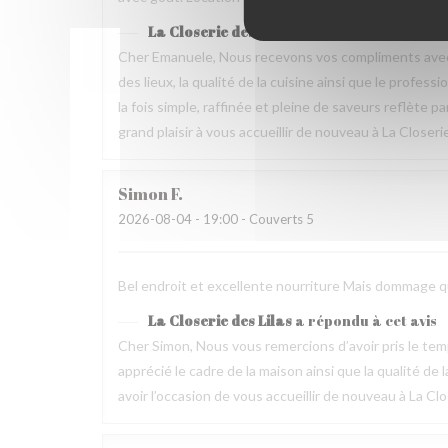
La Closerie des Lilas
a répondu à cet avis
Cher Emanuele, Nous recevons vos compliments avec 
des lieux, la qualité de la cuisine ainsi que le profes
la fois simple, raffinée et pleine de saveurs reflète 
grand plaisir à vous accueillir de nouveau à La Closeri
Simon
F
2026-08-04
- 19:00 - Couverts 5
Bel endroit et excellente nourriture Mais dommage que
La Closerie des Lilas
a répondu à cet avis
Cher Simon, Nous vous remercions d’avoir pris le t
apprécié le cadre de la maison ainsi que la qualité 
avoir l’occasion de vous accueillir de nouveau à La Clo