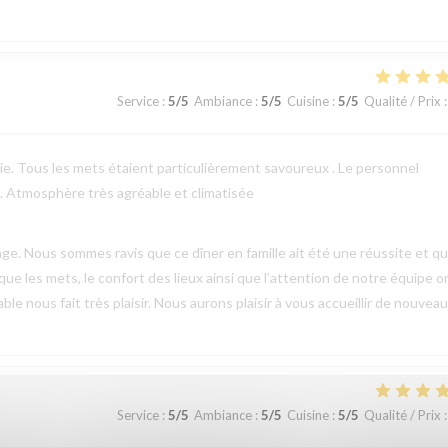
Service
:
5
/5
Ambiance
:
5
/5
Cuisine
:
5
/5
Qualité / Prix
:
erie. Tous les mets étaient particulièrement savoureux . Le personnel
 . Atmosphère très agréable et climatisée
e. Nous sommes ravis que ce dîner en famille ait été une réussite et q
 que les mets, le confort des lieux ainsi que l’attention de notre équipe o
 nous fait très plaisir. Nous aurons plaisir à vous accueillir de nouveau
Service
:
5
/5
Ambiance
:
5
/5
Cuisine
:
5
/5
Qualité / Prix
: