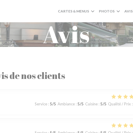
CARTES & MENUS
PHOTOS
AVIS
Avis
is de nos clients
Service
:
5
/5
Ambiance
:
5
/5
Cuisine
:
5
/5
Qualité / Prix
:
Service
:
5
/5
Ambiance
:
5
/5
Cuisine
:
5
/5
Qualité / Prix
: