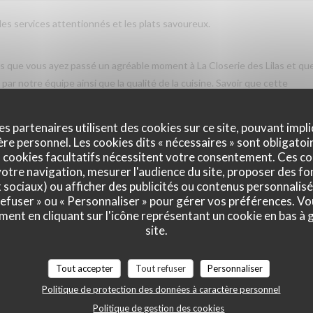
 les services attentionnés et les plats savoureux.
vis que vous ayez passé un agréable moment à La Closerie des Lilas et qu
ar notre équipe ainsi que la qualité de la cuisine. Savoir que cette
us fait très plaisir. Nous serons heureux de vous accueillir de nouveau à
es partenaires utilisent des cookies sur ce site, pouvant impli
e personnel. Les cookies dits « nécessaires » sont obligatoir
 cookies facultatifs nécessitent votre consentement. Ces co
otre navigation, mesurer l'audience du site, proposer des fon
Service
:
5
/5
Ambiance
:
5
/5
Cuisine
:
5
/5
Qualité / Prix
:
x sociaux) ou afficher des publicités ou contenus personnalisé
 refuser » ou « Personnaliser » pour gérer vos préférences. V
ment en cliquant sur l'icône représentant un cookie en bas à
site.
Service
:
5
/5
Ambiance
:
5
/5
Cuisine
:
5
/5
Qualité / Prix
:
Tout accepter
Tout refuser
Personnaliser
Politique de protection des données à caractère personnel
tres gentil et amable avec esprit! Cuisine simple et raffiné au même tem
Politique de gestion des cookies
e merece de retourner plusieur fois. Je retournerai