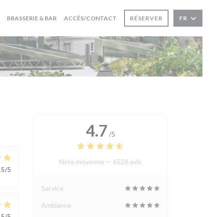
BRASSERIE & BAR
ACCÈS/CONTACT
RÉSERVER
FR
4.7
/5
Note moyenne —
6526 avis
5
/5
Service
Ambiance
5
/5