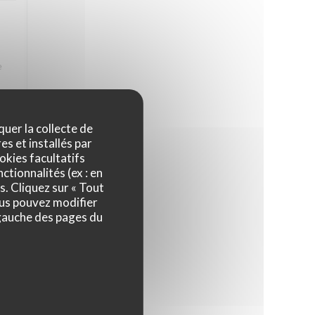
e
 La
quer la collecte de
es et installés par
okies facultatifs
ctionnalités (ex : en
4
/5
s. Cliquez sur « Tout
ous pouvez modifier
 gauche des pages du
4
/5
ps,