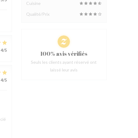
Cuisine
Qualité/Prix
4
/5
100% avis vérifiés
Seuls les clients ayant réservé ont
laissé leur avis
4
/5
cié