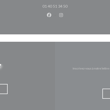
01 40 51 34 50
Facebook ((ouvre une nouvelle 
Instagram ((ouvre une nou
r
Inscrivez-vous à notre lettr