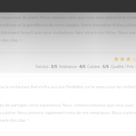
beaucoup de plaisir. Nous sommes ravis que vous ayez apprécié le cha
sionnalisme et la gentillesse de notre équipe. Votre évocation d’une cuisin
parfaitement l’esprit que nous souhaitons faire vivre à nos hôtes. Nous au
e des Lilas ✨
Service
:
3
/5
Ambiance
:
4
/5
Cuisine
:
5
/5
Qualité / Prix
:
 le restaurant Bel n’offre aucune flexibilité sur le menu pour les enfant
emps de partager votre expérience. Nous sommes heureux que vous ayez
de la cuisine. Nous prenons également note de vos remarques. Nous espér
serie des Lilas ✨