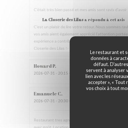
C'était très bien passé et mes amis sont ravis d'avoir
La Closerie des Lilas
a répondu à cet avis
C’est un plaisir de lire votre retour. Nous sommes ra
vos amis aient également apprécié l’attention portée p
expérience a contribué à la réussite de votre repas no
Closerie des Lilas ✨
Le restaurant et s
données à caractèr
défaut. D'autres
Howard
P
servent à analyser v
2026-07-31
- 20:15 - Couverts 4
lien avec les réseau
accepter », « Tout
vos choix à tout mo
Emanuele
C
2026-07-31
- 20:30 - Couverts 2
Restaurant tres agreable, personnel avec expertise, 
avec goût. Location charmante, pour un experience qu