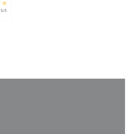
5
/5
e nouvelle fenêtre))