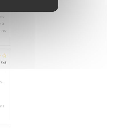
rme
e à
rons
3
/5
s.
ons