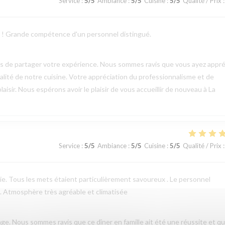
Service
:
5
/5
Ambiance
:
5
/5
Cuisine
:
5
/5
Qualité / Prix
:
ts ! Grande compétence d'un personnel distingué.
mps de partager votre expérience. Nous sommes ravis que vous ayez appré
qualité de notre cuisine. Votre appréciation du professionnalisme et de
aisir. Nous espérons avoir le plaisir de vous accueillir de nouveau à La
Service
:
5
/5
Ambiance
:
5
/5
Cuisine
:
5
/5
Qualité / Prix
:
erie. Tous les mets étaient particulièrement savoureux . Le personnel
 . Atmosphère très agréable et climatisée
e. Nous sommes ravis que ce dîner en famille ait été une réussite et q