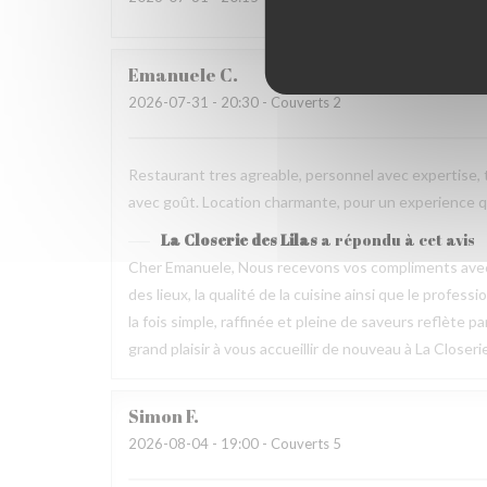
Emanuele
C
2026-07-31
- 20:30 - Couverts 2
Restaurant tres agreable, personnel avec expertise, 
avec goût. Location charmante, pour un experience qu
La Closerie des Lilas
a répondu à cet avis
Cher Emanuele, Nous recevons vos compliments avec 
des lieux, la qualité de la cuisine ainsi que le profes
la fois simple, raffinée et pleine de saveurs reflète 
grand plaisir à vous accueillir de nouveau à La Closeri
Simon
F
2026-08-04
- 19:00 - Couverts 5