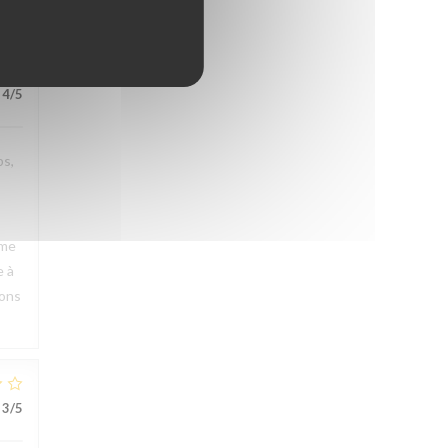
4
/5
ps,
rme
e à
rons
3
/5