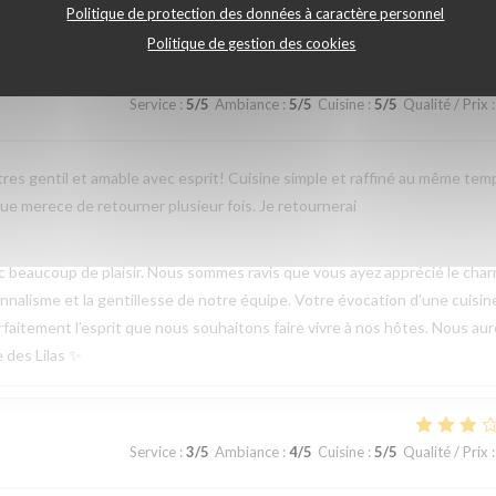
Politique de protection des données à caractère personnel
Politique de gestion des cookies
Service
:
5
/5
Ambiance
:
5
/5
Cuisine
:
5
/5
Qualité / Prix
:
tres gentil et amable avec esprit! Cuisine simple et raffiné au même tem
e merece de retourner plusieur fois. Je retournerai
beaucoup de plaisir. Nous sommes ravis que vous ayez apprécié le cha
sionnalisme et la gentillesse de notre équipe. Votre évocation d’une cuisin
parfaitement l’esprit que nous souhaitons faire vivre à nos hôtes. Nous au
e des Lilas ✨
Service
:
3
/5
Ambiance
:
4
/5
Cuisine
:
5
/5
Qualité / Prix
: