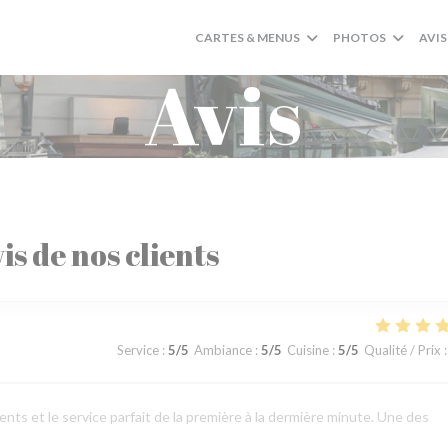
CARTES & MENUS
PHOTOS
AVIS
Avis
is de nos clients
Service
:
5
/5
Ambiance
:
5
/5
Cuisine
:
5
/5
Qualité / Prix
:
lents et le service parfait de la première à la dermière minute. Une des