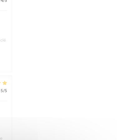
4
/5
cié
5
/5
ue