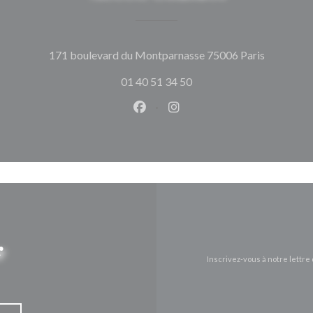
((ouvre un
171 boulevard du Montparnasse 75006 Paris
01 40 51 34 50
Facebook ((ouvre une nouvelle 
Instagram ((ouvre une nou
r
Inscrivez-vous à notre lettr