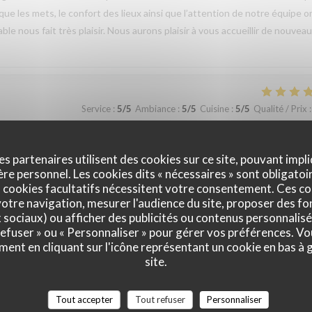
 que les mets, le confort des lieux ainsi que l’attention de notre équipe o
 nous fait très plaisir. Nous aurons plaisir à vous accueillir de nouveau
Service
:
5
/5
Ambiance
:
5
/5
Cuisine
:
5
/5
Qualité / Prix
:
 les services attentionnés et les plats savoureux.
es partenaires utilisent des cookies sur ce site, pouvant impli
e personnel. Les cookies dits « nécessaires » sont obligatoir
 cookies facultatifs nécessitent votre consentement. Ces co
vis que vous ayez passé un agréable moment à La Closerie des Lilas et qu
otre navigation, mesurer l'audience du site, proposer des fon
ar notre équipe ainsi que la qualité de la cuisine. Savoir que cette
x sociaux) ou afficher des publicités ou contenus personnalisé
 refuser » ou « Personnaliser » pour gérer vos préférences. V
us fait très plaisir. Nous serons heureux de vous accueillir de nouveau à
ment en cliquant sur l'icône représentant un cookie en bas à
site.
Tout accepter
Tout refuser
Personnaliser
Service
:
5
/5
Ambiance
:
5
/5
Cuisine
:
5
/5
Qualité / Prix
: