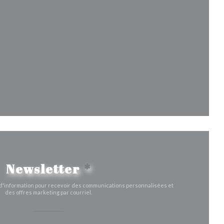
e nouvelle fenêtre))
fenêtre))
velle fenêtre))
Newsletter
*
e d'information pour recevoir des communications personnalisées et
des offres marketing par courriel.