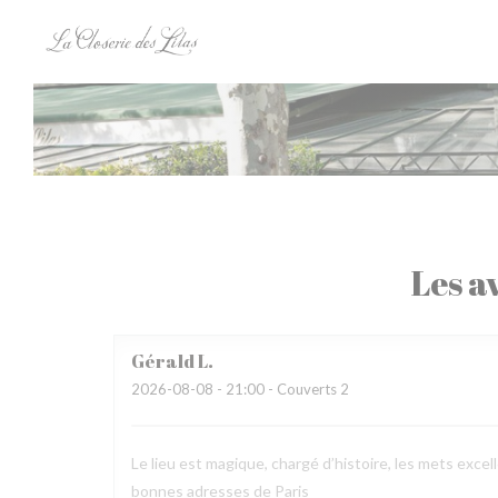
Personnalisation de vos choix en matière de cookies
Les av
Gérald
L
2026-08-08
- 21:00 - Couverts 2
Le lieu est magique, chargé d’histoire, les mets excel
bonnes adresses de Paris