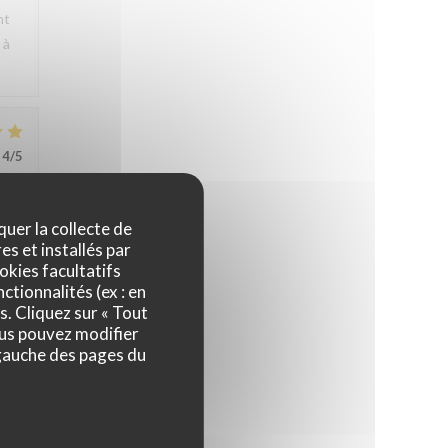
nt
 à
4
/5
quer la collecte de
es et installés par
okies facultatifs
e
ctionnalités (ex : en
s. Cliquez sur « Tout
ous pouvez modifier
 La
 gauche des pages du
4
/5