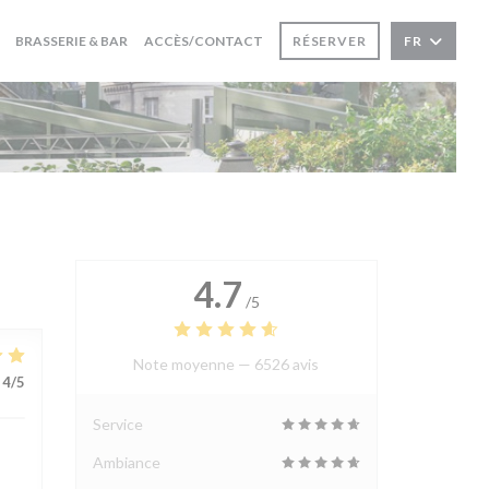
BRASSERIE & BAR
ACCÈS/CONTACT
RÉSERVER
FR
4.7
/5
Note moyenne —
6526 avis
4
/5
Service
Ambiance