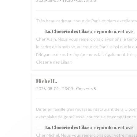
2026-08-03
- 19:30 - Couverts 3
Très beau cadre au coeur de Paris et plats excellen
La Closerie des Lilas
a répondu à cet avis
Cher Alain, Nous vous remercions d’avoir pris le te
le cadre de la maison, au cœur de Paris, ainsi que la 
l’élégance de notre équipe nous fait également très pl
Closerie des Lilas ✨
Michel
L
2026-08-04
- 20:00 - Couverts 5
Dîner en famille très réussi au restaurant de la Clos
exemplaire de gentillesse, courtoisie et compétence
La Closerie des Lilas
a répondu à cet avis
Cher Michel, Nous vous remercions pour votre messag