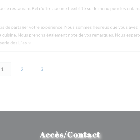
 le restaurant Bel n’offre aucune flexibilité sur le menu pour les enfant
emps de partager votre expérience. Nous sommes heureux que vous ayez
de la cuisine. Nous prenons également note de vos remarques. Nous espér
serie des Lilas ✨
1
2
3
Accès/Contact