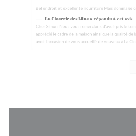
Bel endroit et excellente nourriture Mais dommage que
La Closerie des Lilas
a répondu à cet avis
Cher Simon, Nous vous remercions d’avoir pris le t
apprécié le cadre de la maison ainsi que la qualité 
avoir l’occasion de vous accueillir de nouveau à La Clo