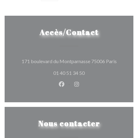
Accès/Contact
((ouvre un
171 boulevard du Montparnasse 75006 Paris
01 40 51 34 50
Facebook ((ouvre une nouvelle 
Instagram ((ouvre une nou
Nous contacter