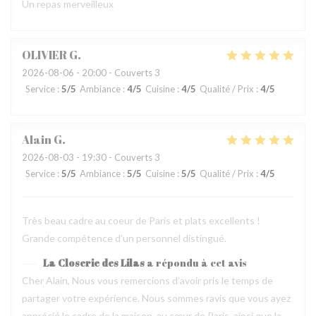
Un repas merveilleux
OLIVIER
G
2026-08-06
- 20:00 - Couverts 3
Service
:
5
/5
Ambiance
:
4
/5
Cuisine
:
4
/5
Qualité / Prix
:
4
/5
Alain
G
2026-08-03
- 19:30 - Couverts 3
Service
:
5
/5
Ambiance
:
5
/5
Cuisine
:
5
/5
Qualité / Prix
:
4
/5
Très beau cadre au coeur de Paris et plats excellents !
Grande compétence d'un personnel distingué.
La Closerie des Lilas
a répondu à cet avis
Cher Alain, Nous vous remercions d’avoir pris le temps de
partager votre expérience. Nous sommes ravis que vous ayez
apprécié le cadre de la maison, au cœur de Paris, ainsi que la