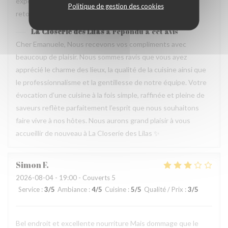
experience que merece de retourner plusieur fois. Je
Politique de gestion des cookies
retournerai
La Closerie des Lilas
a répondu à cet avis
Cher Emanuele, Nous recevons vos compliments avec
beaucoup de plaisir. Nous sommes ravis que vous ayez
apprécié le charme des lieux, la qualité de la cuisine ainsi que
le professionnalisme et la gentillesse de notre équipe. Votre
évocation d’une cuisine à la fois simple, raffinée et pleine de
saveurs reflète parfaitement l’esprit que nous souhaitons
faire vivre à nos hôtes. Nous aurons grand plaisir à vous
accueillir de nouveau à La Closerie des Lilas ✨
Simon
F
2026-08-04
- 19:00 - Couverts 5
Service
:
3
/5
Ambiance
:
4
/5
Cuisine
:
5
/5
Qualité / Prix
:
3
/5
Bel endroit et excellente nourriture Mais dommage que le