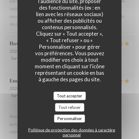
l'audience du site, proposer
par notre équipe ainsi que la qualité de la cuisine. Savoir que
des fonctionnalités (ex : en
cette expérience a contribué à la réussite de votre repas
lien avec les réseaux sociaux)
nous fait très plaisir. Nous serons heureux de vous accueillir
ou afficher des publicités ou
de nouveau à La Closerie des Lilas ✨
contenus personnalisés.
Cliquez sur « Tout accepter »,
« Tout refuser » ou «
Howard
P
Personnaliser » pour gérer
2026-07-31
- 20:15 - Couverts 4
vos préférences. Vous pouvez
Service
:
5
/5
Ambiance
:
5
/5
Cuisine
:
5
/5
Qualité / Prix
:
4
/5
modifier vos choix à tout
moment en cliquant sur l'icône
représentant un cookie en bas
à gauche des pages du site.
Emanuele
C
2026-07-31
- 20:30 - Couverts 2
Service
:
5
/5
Ambiance
:
5
Tout accepter
/5
Cuisine
:
5
/5
Qualité / Prix
:
4
/5
Tout refuser
Restaurant tres agreable, personnel avec expertise, tres
Personnaliser
gentil et amable avec esprit! Cuisine simple et raffiné au
Politique de protection des données à caractère
même temps, avec goût. Location charmante, pour un
personnel