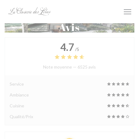
Personnalisation de vos choix en matière de cookies
Avis
4.7
/5
Note moyenne —
6525 avis
Service
Ambiance
Cuisine
Qualité/Prix