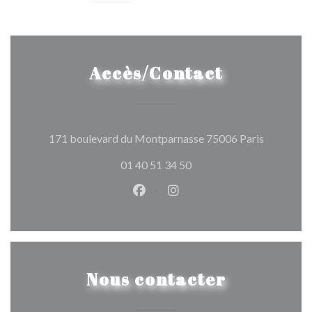
Accès/Contact
((ouvre un
171 boulevard du Montparnasse 75006 Paris
01 40 51 34 50
Facebook ((ouvre une nouvelle 
Instagram ((ouvre une nou
Nous contacter