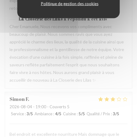
experience que merece de retourner plusieur fois. Je
Politique de gestion des cookies
retournerai
La Closerie des Lilas
a répondu à cet avis
Cher Emanuele, Nous recevons vos compliments avec
beaucoup de plaisir. Nous sommes ravis que vous ayez
apprécié le charme des lieux, la qualité de la cuisine ainsi que
le professionnalisme et la gentillesse de notre équipe. Votre
évocation d’une cuisine à la fois simple, raffinée et pleine de
saveurs reflète parfaitement l’esprit que nous souhaitons
faire vivre à nos hôtes. Nous aurons grand plaisir à vous
accueillir de nouveau à La Closerie des Lilas ✨
Simon
F
2026-08-04
- 19:00 - Couverts 5
Service
:
3
/5
Ambiance
:
4
/5
Cuisine
:
5
/5
Qualité / Prix
:
3
/5
Bel endroit et excellente nourriture Mais dommage que le