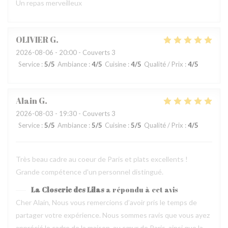
Un repas merveilleux
OLIVIER
G
2026-08-06
- 20:00 - Couverts 3
Service
:
5
/5
Ambiance
:
4
/5
Cuisine
:
4
/5
Qualité / Prix
:
4
/5
Alain
G
2026-08-03
- 19:30 - Couverts 3
Service
:
5
/5
Ambiance
:
5
/5
Cuisine
:
5
/5
Qualité / Prix
:
4
/5
Très beau cadre au coeur de Paris et plats excellents !
Grande compétence d'un personnel distingué.
La Closerie des Lilas
a répondu à cet avis
Cher Alain, Nous vous remercions d’avoir pris le temps de
partager votre expérience. Nous sommes ravis que vous ayez
apprécié le cadre de la maison, au cœur de Paris, ainsi que la