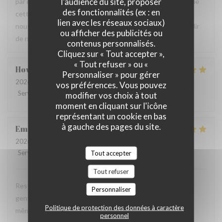
l'audience du site, proposer
par notre équipe ainsi que la qualité de la cuisine. Savoir que
des fonctionnalités (ex : en
cette expérience a contribué à la réussite de votre repas
lien avec les réseaux sociaux)
nous fait très plaisir. Nous serons heureux de vous accueillir
ou afficher des publicités ou
de nouveau à La Closerie des Lilas ✨
contenus personnalisés.
Cliquez sur « Tout accepter »,
« Tout refuser » ou «
Howard
P
Personnaliser » pour gérer
2026-07-31
- 20:15 - Couverts 4
vos préférences. Vous pouvez
Service
:
5
/5
Ambiance
:
5
/5
Cuisine
:
5
/5
Qualité / Prix
:
4
/5
modifier vos choix à tout
moment en cliquant sur l'icône
représentant un cookie en bas
à gauche des pages du site.
Emanuele
C
2026-07-31
- 20:30 - Couverts 2
Service
:
5
/5
Ambiance
:
5
Tout accepter
/5
Cuisine
:
5
/5
Qualité / Prix
:
4
/5
Tout refuser
Restaurant tres agreable, personnel avec expertise, tres
Personnaliser
gentil et amable avec esprit! Cuisine simple et raffiné au
Politique de protection des données à caractère
même temps, avec goût. Location charmante, pour un
personnel