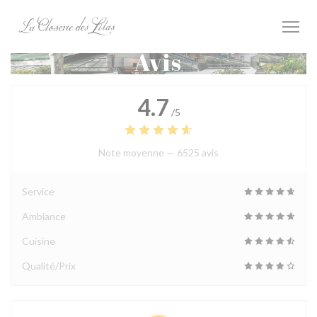
Personnalisation de vos choix en matière de cookies
Avis
4.7
/5
Note moyenne —
6525 avis
Service
Ambiance
Cuisine
Qualité/Prix