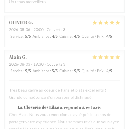
Un repas merveilleux
OLIVIER
G
2026-08-06
- 20:00 - Couverts 3
Service
:
5
/5
Ambiance
:
4
/5
Cuisine
:
4
/5
Qualité / Prix
:
4
/5
Alain
G
2026-08-03
- 19:30 - Couverts 3
Service
:
5
/5
Ambiance
:
5
/5
Cuisine
:
5
/5
Qualité / Prix
:
4
/5
Très beau cadre au coeur de Paris et plats excellents !
Grande compétence d'un personnel distingué.
La Closerie des Lilas
a répondu à cet avis
Cher Alain, Nous vous remercions d’avoir pris le temps de
partager votre expérience. Nous sommes ravis que vous ayez
apprécié le cadre de la maison, au cœur de Paris, ainsi que la