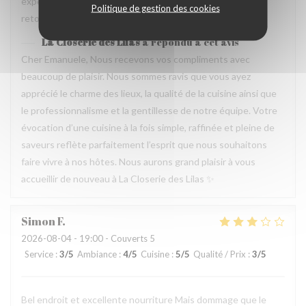
experience que merece de retourner plusieur fois. Je
Politique de gestion des cookies
retournerai
La Closerie des Lilas
a répondu à cet avis
Cher Emanuele, Nous recevons vos compliments avec
beaucoup de plaisir. Nous sommes ravis que vous ayez
apprécié le charme des lieux, la qualité de la cuisine ainsi que
le professionnalisme et la gentillesse de notre équipe. Votre
évocation d’une cuisine à la fois simple, raffinée et pleine de
saveurs reflète parfaitement l’esprit que nous souhaitons
faire vivre à nos hôtes. Nous aurons grand plaisir à vous
accueillir de nouveau à La Closerie des Lilas ✨
Simon
F
2026-08-04
- 19:00 - Couverts 5
Service
:
3
/5
Ambiance
:
4
/5
Cuisine
:
5
/5
Qualité / Prix
:
3
/5
Bel endroit et excellente nourriture Mais dommage que le