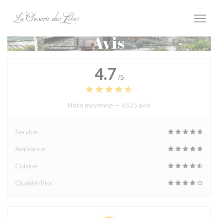
Personnalisation de vos choix en matière de cookies
Avis
4.7
/5
Note moyenne —
6525 avis
Service
Ambiance
Cuisine
Qualité/Prix