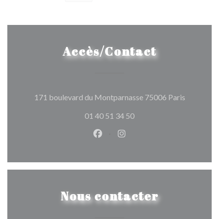
Accès/Contact
((ouvre un
171 boulevard du Montparnasse 75006 Paris
01 40 51 34 50
Facebook ((ouvre une nouvelle 
Instagram ((ouvre une nou
Nous contacter