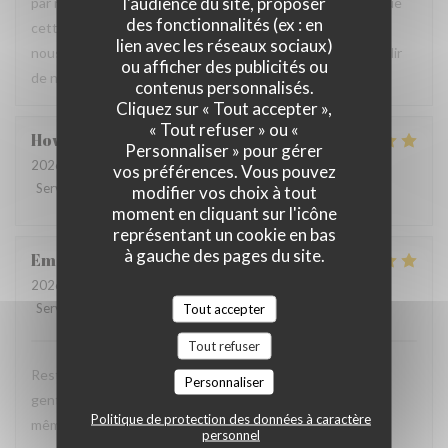
l'audience du site, proposer
par notre équipe ainsi que la qualité de la cuisine. Savoir que
des fonctionnalités (ex : en
cette expérience a contribué à la réussite de votre repas
lien avec les réseaux sociaux)
nous fait très plaisir. Nous serons heureux de vous accueillir
ou afficher des publicités ou
de nouveau à La Closerie des Lilas ✨
contenus personnalisés.
Cliquez sur « Tout accepter »,
« Tout refuser » ou «
Howard
P
Personnaliser » pour gérer
2026-07-31
- 20:15 - Couverts 4
vos préférences. Vous pouvez
Service
:
5
/5
Ambiance
:
5
/5
Cuisine
:
5
/5
Qualité / Prix
:
4
/5
modifier vos choix à tout
moment en cliquant sur l'icône
représentant un cookie en bas
à gauche des pages du site.
Emanuele
C
2026-07-31
- 20:30 - Couverts 2
Service
:
5
/5
Ambiance
:
5
Tout accepter
/5
Cuisine
:
5
/5
Qualité / Prix
:
4
/5
Tout refuser
Restaurant tres agreable, personnel avec expertise, tres
Personnaliser
gentil et amable avec esprit! Cuisine simple et raffiné au
Politique de protection des données à caractère
même temps, avec goût. Location charmante, pour un
personnel