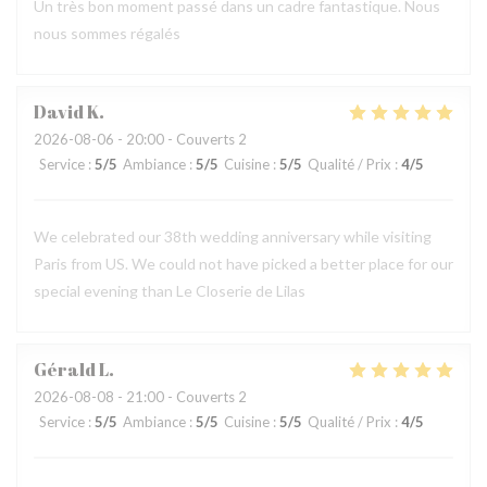
Un très bon moment passé dans un cadre fantastique. Nous
nous sommes régalés
David
K
2026-08-06
- 20:00 - Couverts 2
Service
:
5
/5
Ambiance
:
5
/5
Cuisine
:
5
/5
Qualité / Prix
:
4
/5
We celebrated our 38th wedding anniversary while visiting
Paris from US. We could not have picked a better place for our
special evening than Le Closerie de Lilas
Gérald
L
2026-08-08
- 21:00 - Couverts 2
Service
:
5
/5
Ambiance
:
5
/5
Cuisine
:
5
/5
Qualité / Prix
:
4
/5