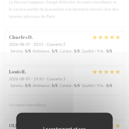
Le lieu est magique, chargé d’histoire, les mets excellents et
le service parfait de la première à la dermière minute. Une des
bonnes adresses de Paris
Charles
D
2026-08-07
- 20:15 - Couverts 2
Service
:
5
/5
Ambiance
:
5
/5
Cuisine
:
5
/5
Qualité / Prix
:
5
/5
Louis
R
2026-08-07
- 19:30 - Couverts 3
Service
:
5
/5
Ambiance
:
5
/5
Cuisine
:
5
/5
Qualité / Prix
:
5
/5
Un repas merveilleux
OLIVIER
G
Le restaurant et ses