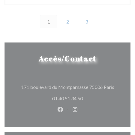
1
2
3
Accès/Contact
((ouvre un
171 boulevard du Montparnasse 75006 Paris
01 40 51 34 50
Facebook ((ouvre une nouvelle 
Instagram ((ouvre une nou