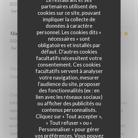
2026-08-06
- 20:00 - Couverts 3
partenaires utilisent des
Service
:
5
/5
Ambiance
:
4
/5
Cuisine
:
4
/5
Qualité / Prix
:
4
/5
cookies sur ce site, pouvant
impliquer la collecte de
données à caractère
personnel. Les cookies dits «
Alain
G
nécessaires » sont
2026-08-03
- 19:30 - Couverts 3
obligatoires et installés par
Service
:
5
/5
Ambiance
:
5
/5
Cuisine
:
5
/5
Qualité / Prix
:
4
/5
défaut. D'autres cookies
facultatifs nécessitent votre
consentement. Ces cookies
Très beau cadre au coeur de Paris et plats excellents !
facultatifs servent à analyser
Grande compétence d'un personnel distingué.
votre navigation, mesurer
l'audience du site, proposer
La Closerie des Lilas
a répondu à cet avis
des fonctionnalités (ex : en
Cher Alain, Nous vous remercions d’avoir pris le temps de
lien avec les réseaux sociaux)
partager votre expérience. Nous sommes ravis que vous ayez
ou afficher des publicités ou
contenus personnalisés.
apprécié le cadre de la maison, au cœur de Paris, ainsi que la
Cliquez sur « Tout accepter »,
qualité de notre cuisine. Votre appréciation du
« Tout refuser » ou «
professionnalisme et de l’élégance de notre équipe nous fait
Personnaliser » pour gérer
également très plaisir. Nous espérons avoir le plaisir de vous
vos préférences. Vous pouvez