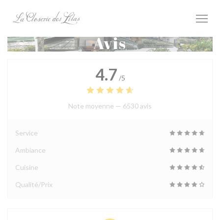
Personnalisation de vos choix en matière de cookies
Avis
4.7
/5
Note moyenne —
6530 avis
Service
Ambiance
Cuisine
Qualité/Prix