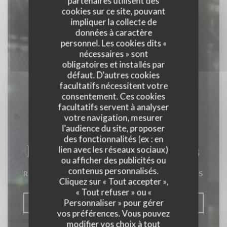
partenaires utilisent des
cookies sur ce site, pouvant
impliquer la collecte de
données à caractère
personnel. Les cookies dits «
nécessaires » sont
obligatoires et installés par
défaut. D'autres cookies
facultatifs nécessitent votre
consentement. Ces cookies
facultatifs servent à analyser
votre navigation, mesurer
l'audience du site, proposer
des fonctionnalités (ex : en
La Closerie des Lilas
lien avec les réseaux sociaux)
ou afficher des publicités ou
contenus personnalisés.
RESTAURANT GASTRONOMIQUE
|
PARIS
Cliquez sur « Tout accepter »,
« Tout refuser » ou «
Personnaliser » pour gérer
RÉSERVER
vos préférences. Vous pouvez
modifier vos choix à tout