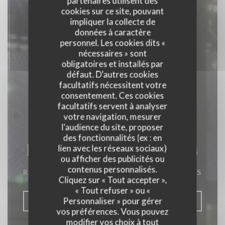
partenaires utilisent des
cookies sur ce site, pouvant
impliquer la collecte de
données à caractère
personnel. Les cookies dits «
nécessaires » sont
obligatoires et installés par
défaut. D'autres cookies
facultatifs nécessitent votre
consentement. Ces cookies
facultatifs servent à analyser
votre navigation, mesurer
l'audience du site, proposer
des fonctionnalités (ex : en
La Closerie des Lilas
lien avec les réseaux sociaux)
ou afficher des publicités ou
contenus personnalisés.
RESTAURANT GASTRONOMIQUE
|
PARIS
Cliquez sur « Tout accepter »,
« Tout refuser » ou «
Personnaliser » pour gérer
RÉSERVER
vos préférences. Vous pouvez
modifier vos choix à tout