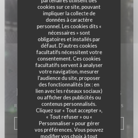
partenaires utilisent des
cookies sur ce site, pouvant
impliquer la collecte de
données à caractère
personnel. Les cookies dits «
nécessaires » sont
obligatoires et installés par
défaut. D'autres cookies
facultatifs nécessitent votre
consentement. Ces cookies
facultatifs servent à analyser
votre navigation, mesurer
l'audience du site, proposer
des fonctionnalités (ex : en
La Closerie des Lilas
lien avec les réseaux sociaux)
ou afficher des publicités ou
contenus personnalisés.
RESTAURANT GASTRONOMIQUE
|
PARIS
Cliquez sur « Tout accepter »,
« Tout refuser » ou «
Personnaliser » pour gérer
RÉSERVER
vos préférences. Vous pouvez
modifier vos choix à tout